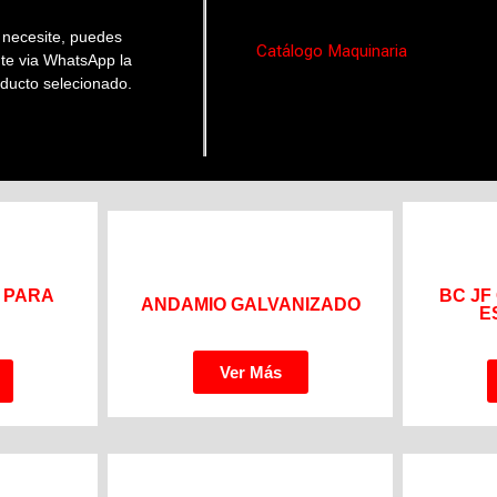
e necesite, puedes
Catálogo Maquinaria
nte via WhatsApp la
oducto selecionado.
 PARA
BC JF
ANDAMIO GALVANIZADO
E
Ver Más