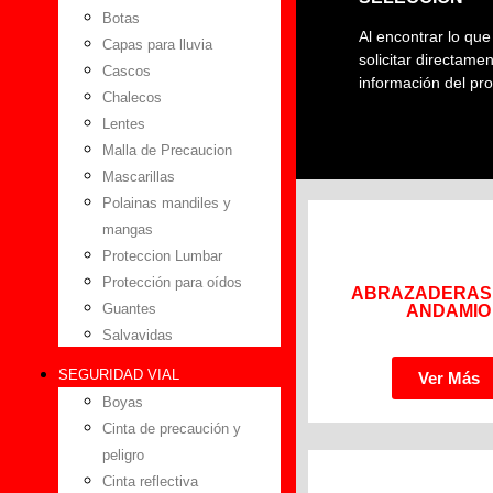
Botas
Al encontrar lo qu
Capas para lluvia
solicitar directame
Cascos
información del pr
Chalecos
Lentes
Malla de Precaucion
Mascarillas
Polainas mandiles y
mangas
Proteccion Lumbar
Protección para oídos
ABRAZADERAS
Guantes
ANDAMIO
Salvavidas
SEGURIDAD VIAL
Ver Más
Boyas
Cinta de precaución y
peligro
Cinta reflectiva