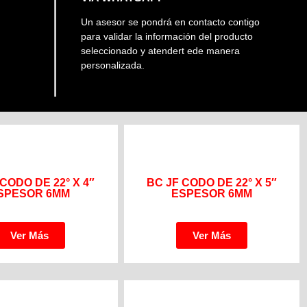
Un asesor se pondrá en contacto contigo
para validar la información del producto
seleccionado y atendert ede manera
personalizada.
 CODO DE 22° X 4″
BC JF CODO DE 22° X 5″
SPESOR 6MM
ESPESOR 6MM
Ver Más
Ver Más