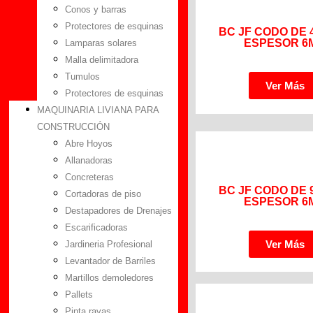
Conos y barras
Protectores de esquinas
BC JF CODO DE 4
ESPESOR 6
Lamparas solares
Malla delimitadora
Tumulos
Ver Más
Protectores de esquinas
MAQUINARIA LIVIANA PARA
CONSTRUCCIÓN
Abre Hoyos
Allanadoras
Concreteras
BC JF CODO DE 9
Cortadoras de piso
ESPESOR 6
Destapadores de Drenajes
Escarificadoras
Ver Más
Jardineria Profesional
Levantador de Barriles
Martillos demoledores
Pallets
Pinta rayas