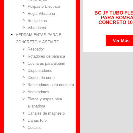
Polipasto Electrico
BC JF TUBO FL
Regla Vibratoria
PARA BOMBA
Sopladoras
CONCRETO 10´
Vibradores
HERRAMIENTAS PARA EL
Ver Más
CONCRETO Y ASFALTO
Raspador
Rotadores de palanca
Cucharas para albañil
Dispersadores
Discos de corte
Ranuradoras para concreto
Adaptadores
Platos y aspas para
allanadora
Canales de magnesio
Llanas toro
Codales