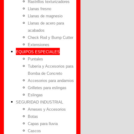
Rastrillos texturizadores
Llanas fresno
Llanas de magnesio
Llanas de acero para
acabados
Check Rod y Bump Cutter
Extensiones
EQUIPOS ESPECIALES
Puntales
Tubería y Accesorios para
Bomba de Concreto
Accesorios para andamios
Grilletes para eslingas
Eslingas
SEGURIDAD INDUSTRIAL
Arneses y Accesorios
Botas
Capas para lluvia
Cascos