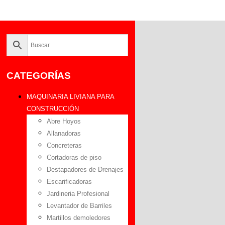
CATEGORÍAS
MAQUINARIA LIVIANA PARA
CONSTRUCCIÓN
Abre Hoyos
Allanadoras
Concreteras
Cortadoras de piso
Destapadores de Drenajes
Escarificadoras
Jardineria Profesional
Levantador de Barriles
Martillos demoledores