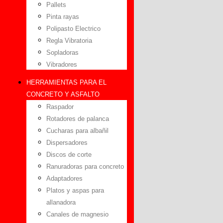
Pallets
Pinta rayas
Polipasto Electrico
Regla Vibratoria
Sopladoras
Vibradores
HERRAMIENTAS PARA EL
CONCRETO Y ASFALTO
Raspador
Rotadores de palanca
Cucharas para albañil
Dispersadores
Discos de corte
Ranuradoras para concreto
Adaptadores
Platos y aspas para
allanadora
Canales de magnesio