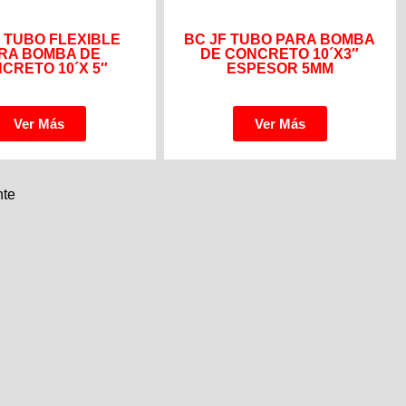
F TUBO FLEXIBLE
BC JF TUBO PARA BOMBA
RA BOMBA DE
DE CONCRETO 10´X3″
CRETO 10´X 5″
ESPESOR 5MM
Ver Más
Ver Más
nte