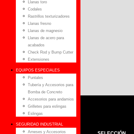
Llanas toro
Codales
Rastrillos texturizadores
Llanas fresno
Llanas de magnesio
Llanas de acero para
acabados
Check Rod y Bump Cutter
Extensiones
EQUIPOS ESPECIALES
Puntales
Tubería y Accesorios para
Bomba de Concreto
Accesorios para andamios
Grilletes para eslingas
Eslingas
SEGURIDAD INDUSTRIAL
Arneses y Accesorios
SELECCIÓN