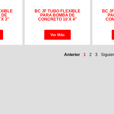
EXIBLE
BC JF TUBO FLEXIBLE
BC J
 DE
PARA BOMBA DE
PA
X 3″
CONCRETO 10´X 4″
CON
Ver Más
Anterior
1
2
3
Siguie