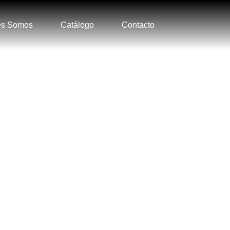
es Somos
Catálogo
Contacto
OR COMUNICARTE CO
Nuestro equipo estará en contacto muy pronto.