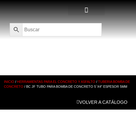
Quienes Somos
CATÁLOGO
INICIO
/
HERRAMIENTAS PARA EL CONCRETO Y ASFALTO
/
TUBERIA BOMBA DE
CONCRETO
/ BC JF TUBO PARA BOMBA DE CONCRETO 5´X4″ ESPESOR 5MM
VOLVER A CATÁLOGO