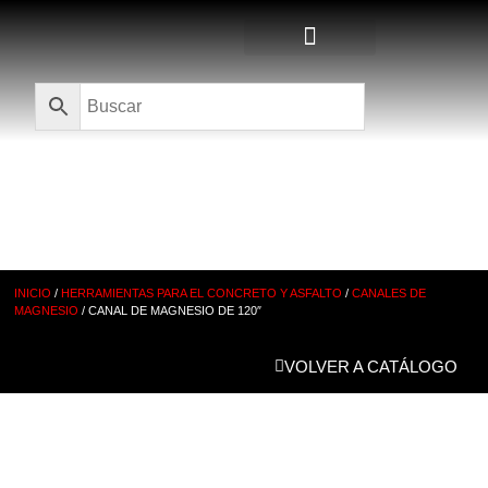
Quienes Somos
CATÁLOGO
INICIO
/
HERRAMIENTAS PARA EL CONCRETO Y ASFALTO
/
CANALES DE
MAGNESIO
/ CANAL DE MAGNESIO DE 120″
VOLVER A CATÁLOGO