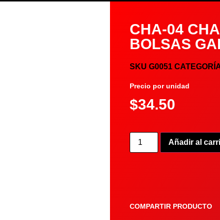
CHA-04 CHA
BOLSAS GA
SKU
G0051
CATEGORÍ
Precio por unidad
$
34.50
Añadir al carr
COMPARTIR PRODUCTO