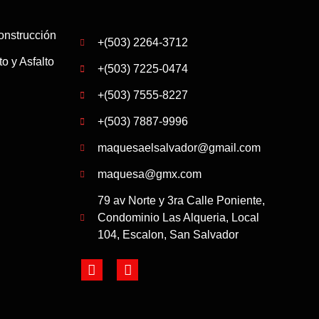
onstrucción
+(503) 2264-3712
o y Asfalto
+(503) 7225-0474
+(503) 7555-8227
+(503) 7887-9996
maquesaelsalvador@gmail.com
maquesa@gmx.com
79 av Norte y 3ra Calle Poniente,
Condominio Las Alqueria, Local
104, Escalon, San Salvador