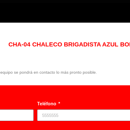
CHA-04 CHALECO BRIGADISTA AZUL BO
o equipo se pondrá en contacto lo más pronto posible.
Teléfono