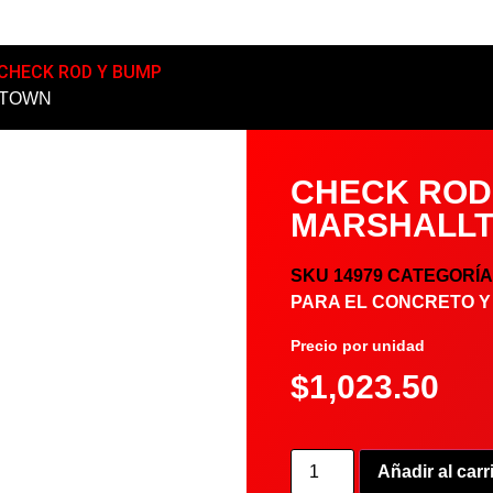
CHECK ROD Y BUMP
LLTOWN
CHECK ROD 
MARSHALL
SKU
14979
CATEGORÍ
PARA EL CONCRETO Y
Precio por unidad
$
1,023.50
Añadir al carr