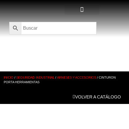
Quienes Somos
CATÁLOGO
INICIO
/
SEGURIDAD INDUSTRIAL
/
ARNESES Y ACCESORIOS
/ CINTURON
PORTA HERRAMIENTAS
VOLVER A CATÁLOGO