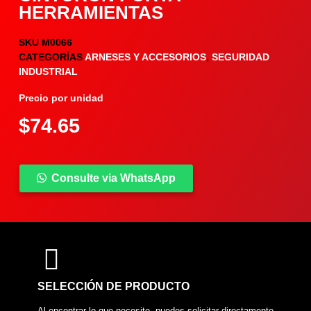
HERRAMIENTAS
SKU
M0066
CATEGORÍAS
ARNESES Y ACCESORIOS
,
SEGURIDAD
INDUSTRIAL
Precio por unidad
$
74.65
Consulte via WhatsApp
COMPARTIR PRODUCTO
SELECCIÓN DE PRODUCTO
Al encontrar lo que necesite, puedes solicitar directamente