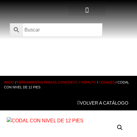
Quienes Somos
CATÁLOGO
INICIO
/
HERRAMIENTAS PARA EL CONCRETO Y ASFALTO
/
CODALES
/ CODAL
CON NIVEL DE 12 PIES
VOLVER A CATÁLOGO