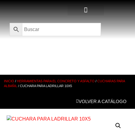
Quienes Somos
CATÁLOGO
INICIO
/
HERRAMIENTAS PARA EL CONCRETO Y ASFALTO
/
CUCHARAS PARA
ALBAÑIL
/ CUCHARA PARA LADRILLAR 10X5
VOLVER A CATÁLOGO