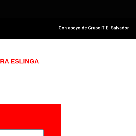
Con apoyo de GrupoIT El Salvador
ARA ESLINGA