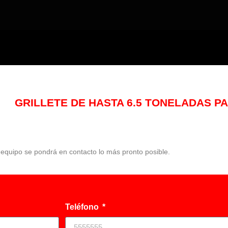
GRILLETE DE HASTA 6.5 TONELADAS P
o equipo se pondrá en contacto lo más pronto posible.
Teléfono