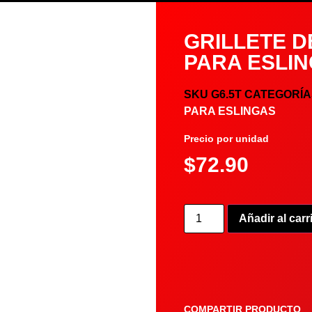
GRILLETE D
PARA ESLI
SKU
G6.5T
CATEGORÍA
PARA ESLINGAS
Precio por unidad
$
72.90
Añadir al carr
COMPARTIR PRODUCTO