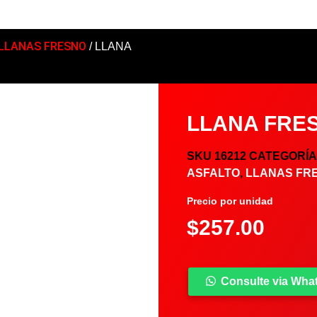
LLANAS FRESNO
/ LLANA
LLANA FRE
SKU
16212
CATEGORÍ
ASFALTO
,
LLANAS FR
Precio por unidad
$
257.00
Consulte via Wh