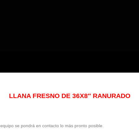
LLANA FRESNO DE 36X8″ RANURADO
o equipo se pondrá en contacto lo más pronto posible.