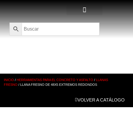
Quienes Somos
CATÁLOGO
INICIO
/
HERRAMIENTAS PARA EL CONCRETO Y ASFALTO
/
LLANAS
FRESNO
/ LLANA FRESNO DE 48X5 EXTREMOS REDONDOS
VOLVER A CATÁLOGO