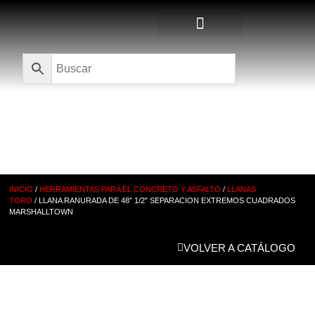
Quienes Somos
CATÁLOGO
INICIO
/
HERRAMIENTAS PARA EL CONCRETO Y ASFALTO
/
LLANAS
TORO
/ LLANA RANURADA DE 48″ 1/2″ SEPARACION EXTREMOS CUADRADOS
MARSHALLTOWN
VOLVER A CATÁLOGO