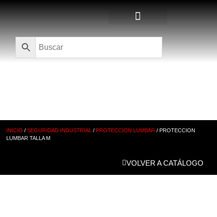
Quienes Somos
CATÁLOGO
INICIO
/
SEGURIDAD INDUSTRIAL
/
PROTECCION LUMBAR
/ PROTECCION
LUMBAR TALLA M
VOLVER A CATÁLOGO