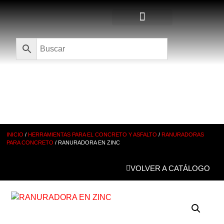
Quienes Somos
CATÁLOGO
INICIO
/
HERRAMIENTAS PARA EL CONCRETO Y ASFALTO
/
RANURADORAS
PARA CONCRETO
/ RANURADORA EN ZINC
VOLVER A CATÁLOGO