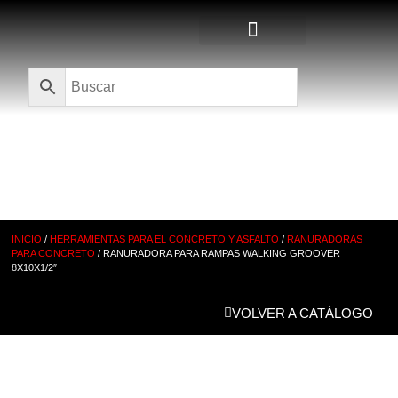
Quienes Somos
CATÁLOGO
INICIO
/
HERRAMIENTAS PARA EL CONCRETO Y ASFALTO
/
RANURADORAS
PARA CONCRETO
/ RANURADORA PARA RAMPAS WALKING GROOVER
8X10X1/2″
VOLVER A CATÁLOGO