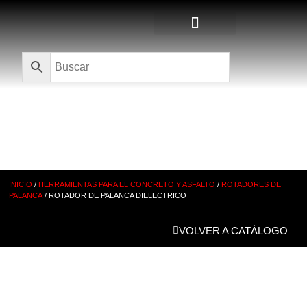
Quienes Somos
CATÁLOGO
INICIO
/
HERRAMIENTAS PARA EL CONCRETO Y ASFALTO
/
ROTADORES DE
PALANCA
/ ROTADOR DE PALANCA DIELECTRICO
VOLVER A CATÁLOGO