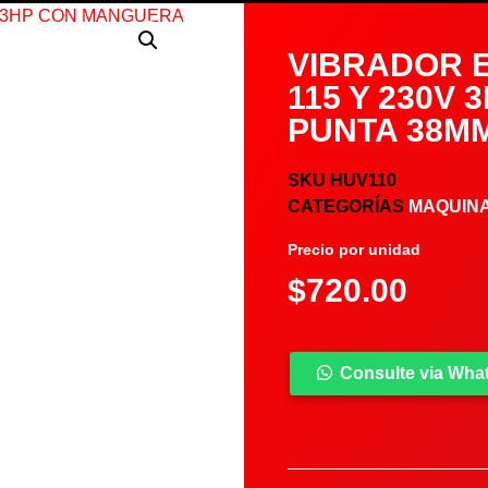
VIBRADOR 
115 Y 230V
PUNTA 38MM
SKU
HUV110
CATEGORÍAS
MAQUINA
Precio por unidad
$
720.00
Consulte via Wh